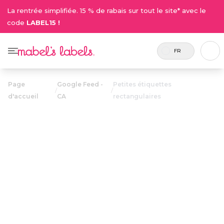
La rentrée simplifiée. 15 % de rabais sur tout le site* avec le
code
LABEL15 !
FR
Page
Google Feed -
Petites étiquettes
/
/
d'accueil
CA
rectangulaires
Petites
étiquettes
21.50$
rectangulaires
Comprend
Étiquettes multi-usages minces et
80
petites, elles servent à identifier les
étiquettes.
items qui se perdent facilement.
Personnaliser maintenant