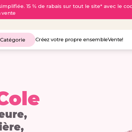
implifiée. 15 % de rabais sur tout le site* avec le c
a vente
Créez votre propre ensemble
Vente!
 Catégorie
 Cole
eure,
ière,