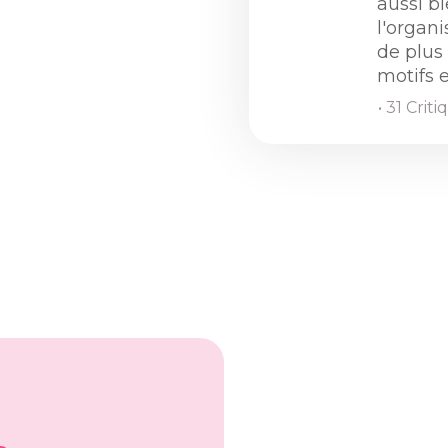
aussi b
l'organ
de plus
motifs e
• 31 Crit