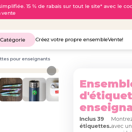
implifiée. 15 % de rabais sur tout le site* avec le c
a vente
Créez votre propre ensemble
Vente!
 Catégorie
ttes pour enseignants
Ensembl
d'étique
enseign
Inclus 39
Montrez
étiquettes.
avec un