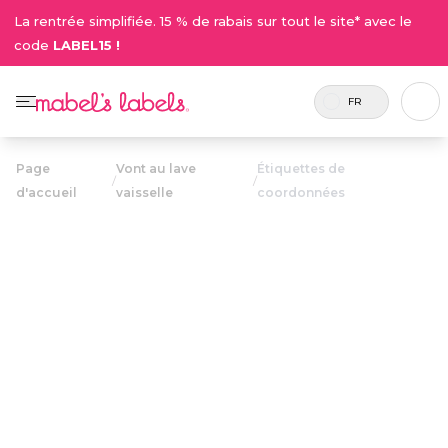
La rentrée simplifiée. 15 % de rabais sur tout le site* avec le
code
LABEL15 !
FR
Page
Vont au lave
Étiquettes de
/
/
d'accueil
vaisselle
coordonnées
Étiquettes de
23.50$
coordonnées
Personnalisables avec un nom et un courriel ou
numéro de téléphone, elles servent à garder la
trace des items plus dispendieux.
Personnaliser maintenant