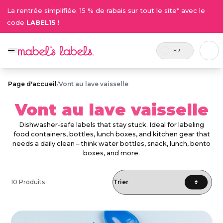
La rentrée simplifiée. 15 % de rabais sur tout le site* avec le
code
LABEL15 !
FR
Page d'accueil
/
Vont au lave vaisselle
Vont au lave vaisselle
Dishwasher-safe labels that stay stuck. Ideal for labeling
food containers, bottles, lunch boxes, and kitchen gear that
needs a daily clean – think water bottles, snack, lunch, bento
boxes, and more.
10 Produits