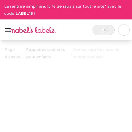
La rentrée simplifiée. 15 % de rabais sur tout le site* avec le
code
LABEL15 !
FR
Page
Étiquettes scolaires
Combo suprême pour la
/
/
d'accueil
pour enfants
rentrée scolaire
Combo
suprême pour
43.75$
la rentrée
scolaire
Inclus 126
Ce best-seller classique comprend
étiquettes.
toutes les étiquettes
personnalisées, durables et