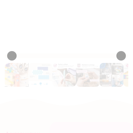
imperméables, nécessaires pour
éviter que les articles de votre
enfant ne se perdent.
Personnaliser maintenant
• 528 Critiques