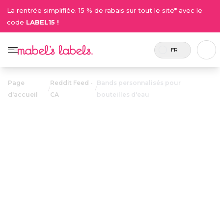
La rentrée simplifiée. 15 % de rabais sur tout le site* avec le
code
LABEL15 !
FR
Page
Reddit Feed -
Bands personnalisés pour
/
/
d'accueil
CA
bouteilles d'eau
Bands
personnalisés
15.00$
pour bouteilles
d'eau
Bandes personnalisées pour bouteilles d’eau,
réutilisables et bicolores, qui s’étirent pour
s’ajuster parfaitement aux bouteilles et offrent