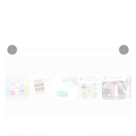
un étiquetage pratique, contrasté et facile à
repérer !
Personnaliser maintenant
• 121 Critiques