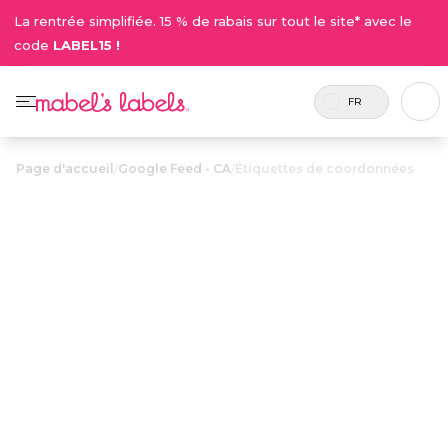
La rentrée simplifiée. 15 % de rabais sur tout le site* avec le
code
LABEL15 !
FR
Page d'accueil
/
Google Feed - CA
/
Étiquettes de coordonnées
Étiquettes de
23.50$
coordonnées
Personnalisables avec un nom et un courriel ou
numéro de téléphone, elles servent à garder la
trace des items plus dispendieux.
Personnaliser maintenant
• 50 Critiques