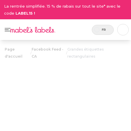
La rentrée simplifiée. 15 % de rabais sur tout le site* avec le
code
LABEL15 !
FR
Page
Facebook Feed -
Grandes étiquettes
/
/
d'accueil
CA
rectangulaires
Grandes
étiquettes
23.50$
rectangulaires
Comprend
Des étiquettes polyvalentes,
45
grandes et faciles à lire qui se
étiquettes.
collent sur les contenants à lunch,
les bouteilles d'eau, et plus encore.