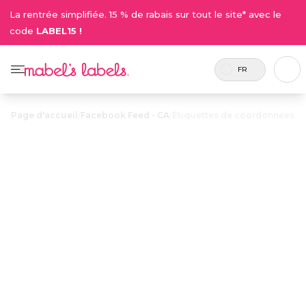
La rentrée simplifiée. 15 % de rabais sur tout le site* avec le
code
LABEL15 !
FR
Page d'accueil
/
Facebook Feed - CA
/
Étiquettes de coordonnées
Étiquettes de
23.50$
coordonnées
Personnalisables avec un nom et un courriel ou
numéro de téléphone, elles servent à garder la
trace des items plus dispendieux.
Personnaliser maintenant
• 50 Critiques