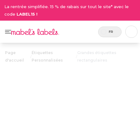
La rentrée simplifiée. 15 % de rabais sur tout le site* avec le
code
LABEL15 !
FR
Page
Étiquettes
Grandes étiquettes
/
/
d'accueil
Personnalisées
rectangulaires
Grandes
étiquettes
23.50$
rectangulaires
Comprend
Des étiquettes polyvalentes,
45
grandes et faciles à lire qui se
étiquettes.
collent sur les contenants à lunch,
les bouteilles d'eau, et plus encore.