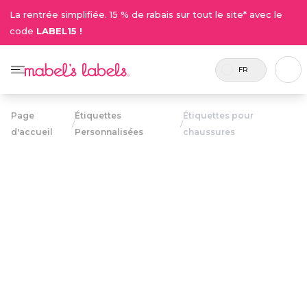
La rentrée simplifiée. 15 % de rabais sur tout le site* avec le
code
LABEL15 !
FR
Page
Étiquettes
Étiquettes pour
/
/
d'accueil
Personnalisées
chaussures
Étiquettes pour
23.50$
chaussures
Des étiquettes rondes et durables qui se collent
aux semelles intérieures des chaussures.
Personnaliser maintenant
• 132 Critiques