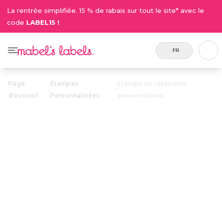
La rentrée simplifiée. 15 % de rabais sur tout le site* avec le
code
LABEL15 !
FR
Page
Étampes
Étampe de vêtements
/
/
d'accueil
Personnalisées
personnalisés
Étampe de
vêtements
35.75$
personnalisés
Étampe en tissu préchargé avec de l'encre.
Facile à utiliser, résistant au lavage et de taille
parfaite pour étiqueter les petits objets.
Personnaliser maintenant