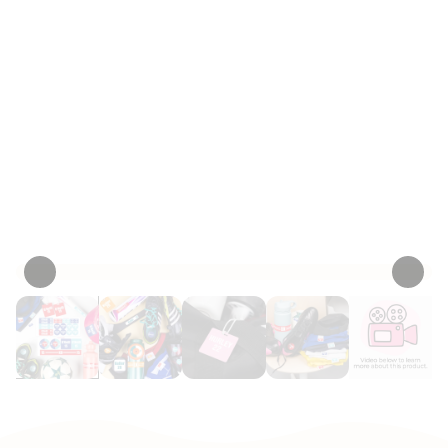
imperméables pour les sports de compétition –
Vous aurez suffisamment d'étiquettes pour
identifier tous les uniformes et articles
d’équipement sportif. Les étiquettes incluent le
numéro de chandail, pour vous assurer que
tout l'équipement retourne à votre joueur à la
fin du match.
Personnaliser maintenant
• 2 Critiques