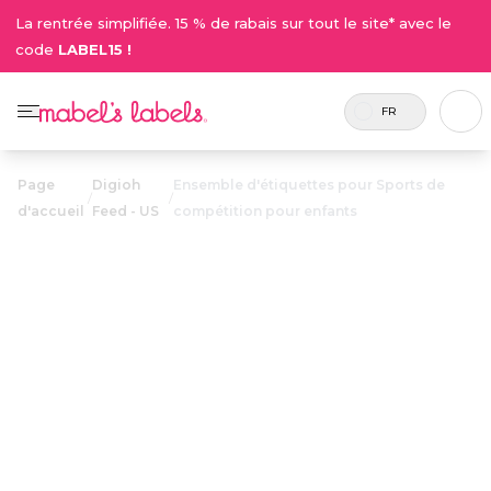
La rentrée simplifiée. 15 % de rabais sur tout le site* avec le
code
LABEL15 !
FR
Page
Digioh
Ensemble d'étiquettes pour Sports de
/
/
d'accueil
Feed - US
compétition pour enfants
Ensemble
d'étiquettes
pour Sports de
35.00$
compétition
pour enfants
Étiquettes personnalisées durables et