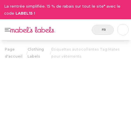
La rentrée simplifiée. 15 % de rabais sur tout le site* avec le
code
LABEL15 !
FR
Page
Clothing
Étiquettes autocollantes Tag Mates
/
/
d'accueil
Labels
pour vêtements
Étiquettes
autocollantes
23.00$
Tag Mates pour
vêtements
Inclus 100
Étiquettes qui se collent sur les
étiquettes.
étiquettes des vêtements et qui
résistent à la lessive. Aucun