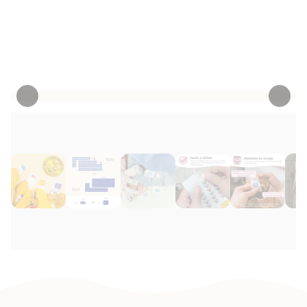
repassage ni couture nécessaires!
Personnaliser maintenant
• 1198 Critiques