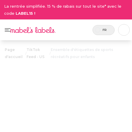
La rentrée simplifiée. 15 % de rabais sur tout le site* avec le
code
LABEL15 !
FR
Page
TikTok
Ensemble d'étiquettes de sports
/
/
d'accueil
Feed - US
récréatifs pour enfants
Ensemble
d'étiquettes de
sports
21.50$
récréatifs pour
enfants
21
Des étiquettes personnalisées