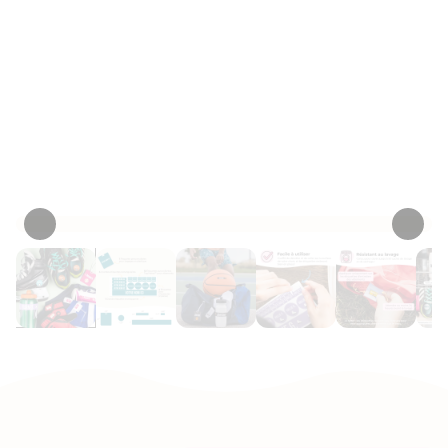
étiquettes
durables, imperméables et
et 1
résistantes à la transpiration qui sont
plaquette
utilisées pour éviter les échanges de
incluses.
germe et de perdre vos articles
d’équipement de sport.
Personnaliser maintenant
• 14 Critiques