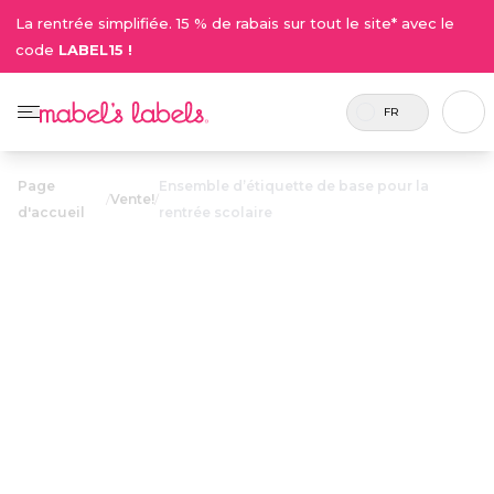
La rentrée simplifiée. 15 % de rabais sur tout le site* avec le
code
LABEL15 !
FR
Page
Ensemble d’étiquette de base pour la
/
Vente!
/
d'accueil
rentrée scolaire
Ensemble
d’étiquette de
base pour la
29.00$
rentrée
scolaire
Comprend
Ces étiquettes simples et