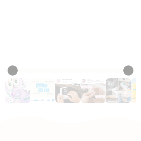
53
imperméables sont idéales pour des
étiquettes.
besoins d'étiquetage de base, ou
pour ajouter à votre collection
d’étiquettes actuelle, lorsque vous
avez besoin de quelques extras.
Personnaliser maintenant
• 240 Critiques