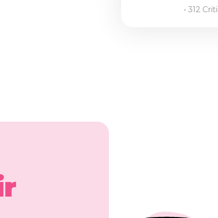
• 312 Cri
ir