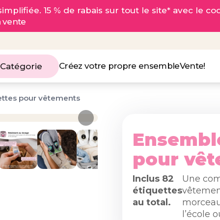
implifiée. 15 % de rabais sur tout le site* avec le c
a vente
Créez votre propre ensemble
Vente!
 Catégorie
ettes pour vêtements
Ensemble
pour vê
Inclus 82
Une comb
étiquettes
vêtement
au total.
morceau
l’école o