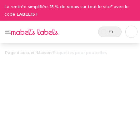
La rentrée simplifiée. 15 % de rabais sur tout le site* avec le
code
LABEL15 !
FR
Page d'accueil
/
Maison
/
Étiquettes pour poubelles
Étiquettes pour
23.50$
poubelles
Des étiquettes d’adresse stylées et
imperméables pour s’assurer que les poubelles
et bacs de recyclages poussés par le vent
reviendront à la maison.
Personnaliser maintenant