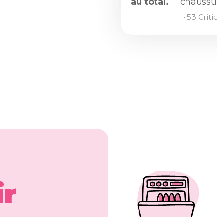
au total.
chaussur
• 53 Crit
ir