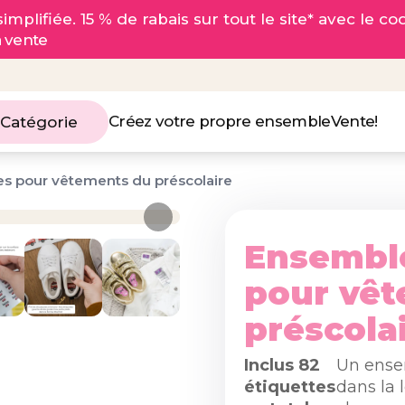
implifiée. 15 % de rabais sur tout le site* avec le c
a vente
Créez votre propre ensemble
Vente!
 Catégorie
es pour vêtements du préscolaire
Ensemble
pour vê
préscola
Inclus 82
Un ense
étiquettes
dans la 