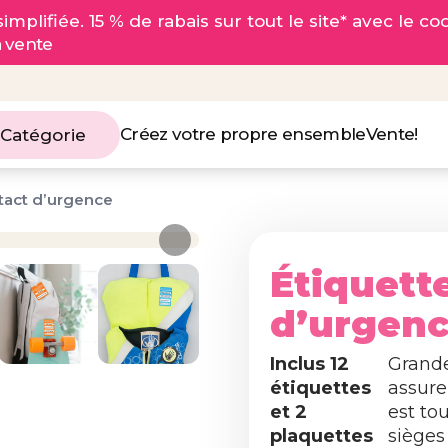
implifiée. 15 % de rabais sur tout le site* avec le c
a vente
Créez votre propre ensemble
Vente!
 Catégorie
tact d’urgence
Étiquett
d’urgen
Inclus 12
Grande
étiquettes
assure
et 2
est to
plaquettes
sièges