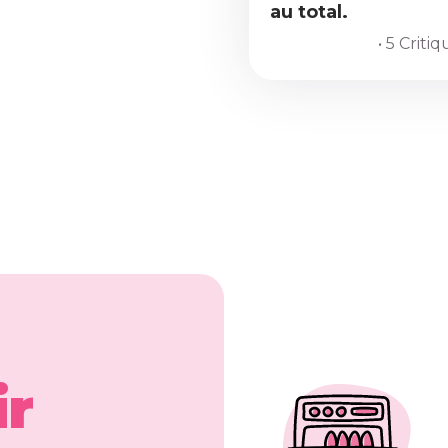
au total.
• 5 Criti
ir