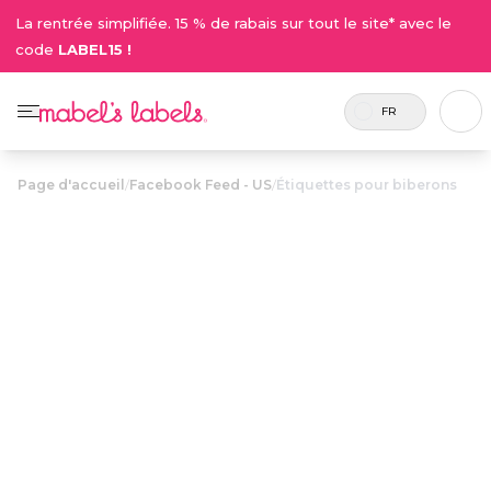
La rentrée simplifiée. 15 % de rabais sur tout le site* avec le
code
LABEL15 !
FR
Page d'accueil
/
Facebook Feed - US
/
Étiquettes pour biberons
Étiquettes pour
25.75$
biberons
Inclus 36
Étiquettes personnalisables pour
etiquettes
biberons avec étiquettes
enveloppantes, ovales larges et
pour bouchons. Inscrivez et effacez
les dates, quantités de lait et notes
pour une réutilisation facile !