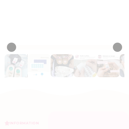
morceaux de vêtements que vous
envoyez à l’école ou la garderie.
Personnaliser maintenant
• 311 Critiques
INFORMATION