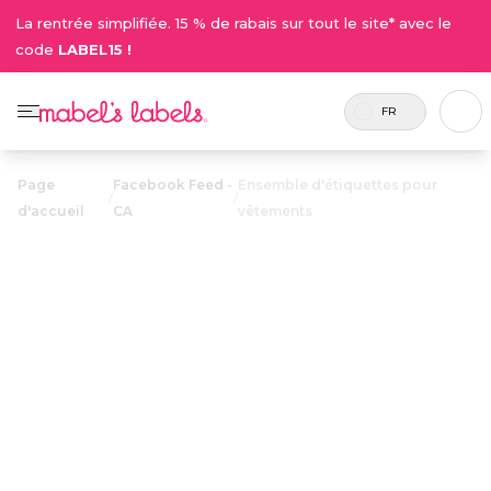
La rentrée simplifiée. 15 % de rabais sur tout le site* avec le
code
LABEL15 !
FR
Page
Facebook Feed -
Ensemble d'étiquettes pour
/
/
d'accueil
CA
vêtements
Ensemble
d'étiquettes
28.50$
pour
vêtements
Inclus 82
Une combinaison d’étiquettes
étiquettes
lavables pour vêtements et
au total.
chaussures afin d’identifier tous les