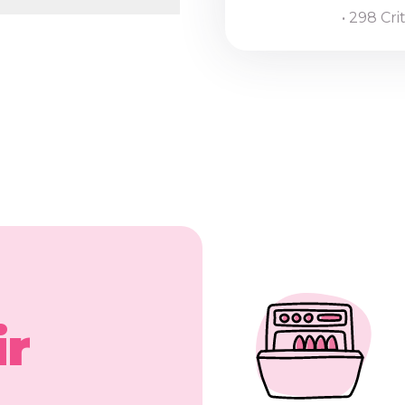
• 298 Cri
ir