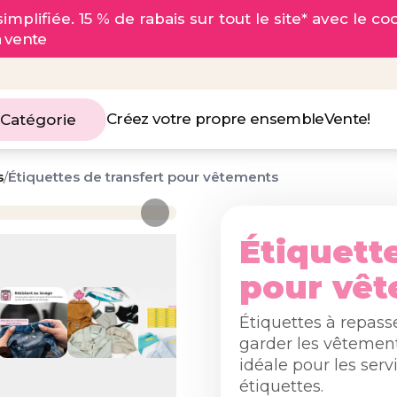
implifiée. 15 % de rabais sur tout le site* avec le c
a vente
Créez votre propre ensemble
Vente!
 Catégorie
s
/
Étiquettes de transfert pour vêtements
Étiquett
pour vê
Étiquettes à repasse
garder les vêtement
idéale pour les ser
étiquettes.