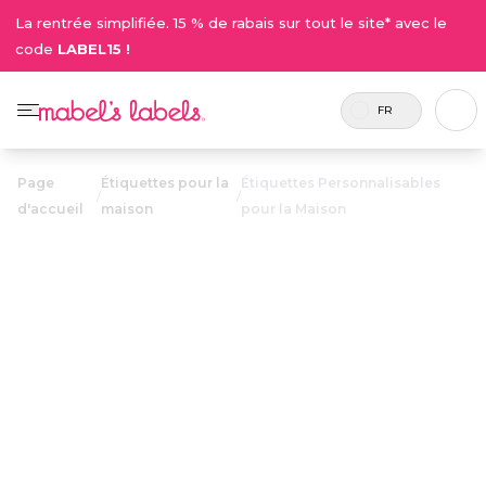
La rentrée simplifiée. 15 % de rabais sur tout le site* avec le
code
LABEL15 !
FR
Page
Étiquettes pour la
Étiquettes Personnalisables
/
/
d'accueil
maison
pour la Maison
Étiquettes
Personnalisables
22.00$
pour la Maison
Des étiquettes élégantes pour organiser tous
vos articles ménagers.
Personnaliser maintenant