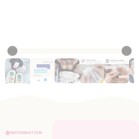
morceaux de vêtements que vous
envoyez à l’école ou la garderie.
Personnaliser maintenant
• 311 Critiques
INFORMATION