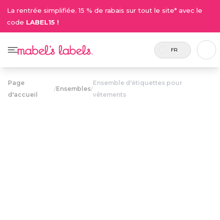
La rentrée simplifiée. 15 % de rabais sur tout le site* avec le
code
LABEL15 !
FR
Page
Ensemble d'étiquettes pour
/
Ensembles
/
d'accueil
vêtements
Ensemble
d'étiquettes
28.50$
pour
vêtements
Inclus 82
Une combinaison d’étiquettes
étiquettes
lavables pour vêtements et
au total.
chaussures afin d’identifier tous les