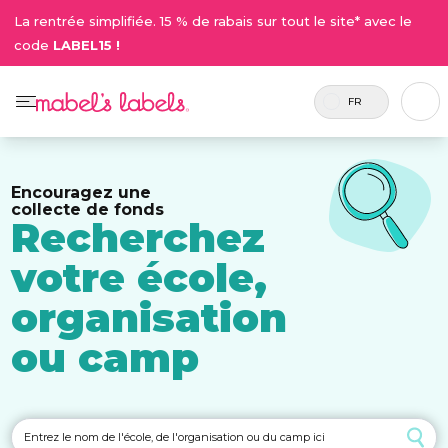
La rentrée simplifiée. 15 % de rabais sur tout le site* avec le
code
LABEL15 !
FR
Encouragez une
collecte de fonds
Recherchez
votre école,
organisation
ou camp