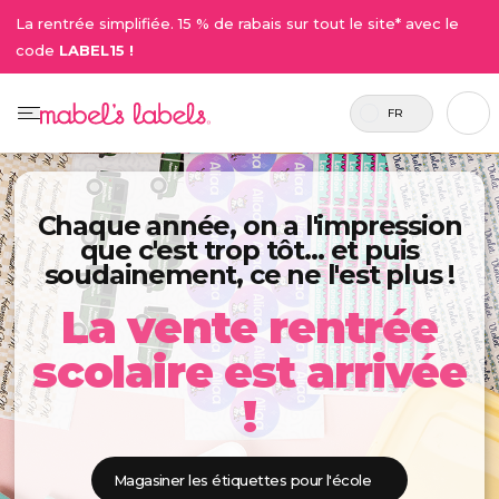
La rentrée simplifiée. 15 % de rabais sur tout le site* avec le
code
LABEL15 !
FR
Chaque année, on a l'impression
que c'est trop tôt… et puis
soudainement, ce ne l'est plus !
La vente rentrée
scolaire est arrivée
!
Magasiner les étiquettes pour l'école