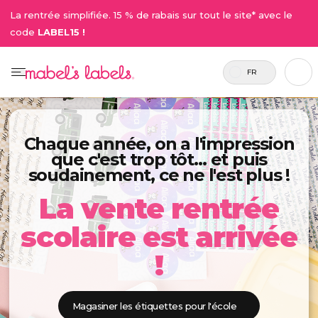
La rentrée simplifiée. 15 % de rabais sur tout le site* avec le
code
LABEL15 !
FR
Chaque année, on a l'impression
que c'est trop tôt… et puis
soudainement, ce ne l'est plus !
La vente rentrée
scolaire est arrivée
!
Magasiner les étiquettes pour l'école