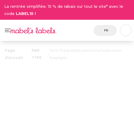
La rentrée simplifiée. 15 % de rabais sur tout le site* avec le
code
LABEL15 !
FR
Page
PAR
Mini-Plaquettes personnalisées pour
/
/
d'accueil
TYPE
bagages
Mini-Plaquettes
personnalisées
12.75$
pour bagages
Petites plaquettes en plastique qui se fixent sur
les étuis à crayons, les sacs à lunch, les trousses
de toilette et plus.
Personnaliser maintenant