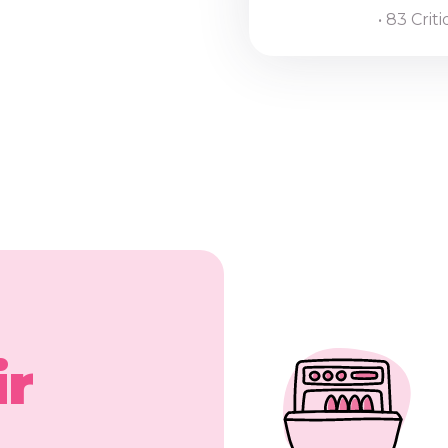
• 83 Crit
ir