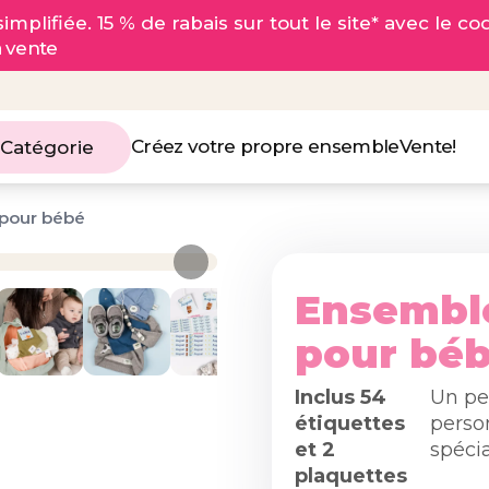
implifiée. 15 % de rabais sur tout le site* avec le c
a vente
Créez votre propre ensemble
Vente!
 Catégorie
 pour bébé
Ensemble
pour bé
Inclus 54
Un pe
étiquettes
perso
et 2
spéci
plaquettes